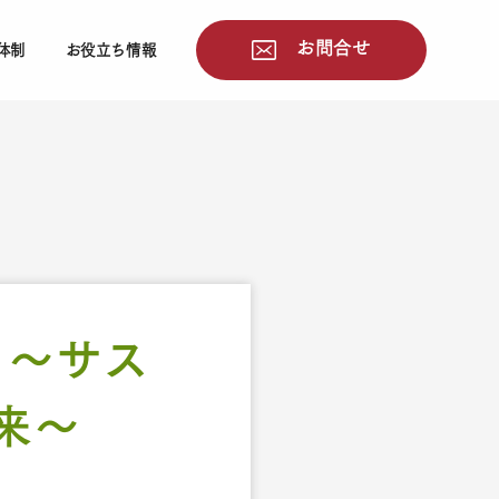
お問合せ
体制
お役立ち情報
」～サス
来～