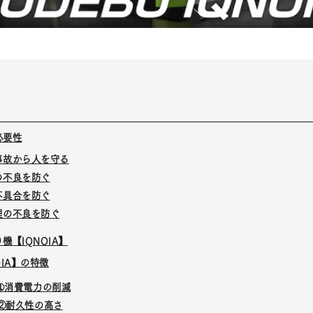
必要性
事故から人を守る
の不良を防ぐ
不具合を防ぐ
理の不良を防ぐ
機【IQNOIA】
OIA】の特徴
➀消費電力の削減
②耐久性の高さ