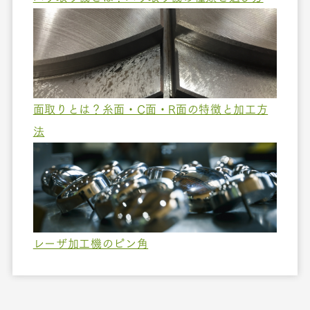
面取りとは？糸面・C面・R面の特徴と加工方
法
レーザ加工機のピン角