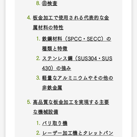
⑧検査
板金加工で使用される代表的な金
属材料の特性
鉄鋼材料（SPCC・SECC）の
種類と特徴
ステンレス鋼（SUS304・SUS
430）の強み
軽量なアルミニウムやその他の
非鉄金属
高品質な板金加工を実現する主要
な機械設備
バリ取り機
レーザー加工機とタレットパン