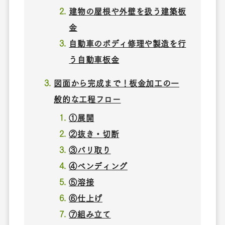
建物の屋根や外壁を扱う建築板
金
自動車のボディ修理や製造を行
う自動車板金
図面から完成まで！板金加工の一
般的な工程フロー
①展開
②抜き・切断
③バリ取り
④ベンディング
⑤溶接
⑥仕上げ
⑦組み立て